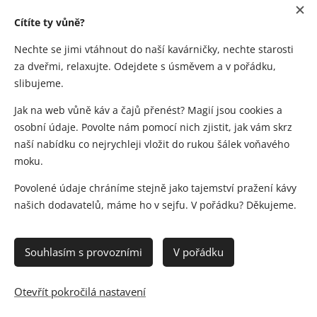
Cítíte ty vůně?
Nechte se jimi vtáhnout do naší kavárničky, nechte starosti
za dveřmi, relaxujte. Odejdete s úsměvem a v pořádku,
slibujeme.
Jak na web vůně káv a čajů přenést? Magií jsou cookies a
osobní údaje. Povolte nám pomocí nich zjistit, jak vám skrz
naší nabídku co nejrychleji vložit do rukou šálek voňavého
moku.
Povolené údaje chráníme stejně jako tajemství pražení kávy
našich dodavatelů, máme ho v sejfu. V pořádku? Děkujeme.
Souhlasím s provozními
V pořádku
Obrázky poskytl
Pexels
Otevřít pokročilá nastavení
GDPR
Cookies