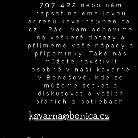
797 422
nebo nám
napsat na emailovou
adresu kavarna@benica.
cz . Rádi vám odpovíme
na veškeré dotazy a
přijmeme vaše nápady a
připomínky. Také nás
můžete navštívit
osobně v naší kavárně
v Benešově, kde se
můžeme setkat a
diskutovat o vašich
přáních a potřebách.
kavarna@benica.cz